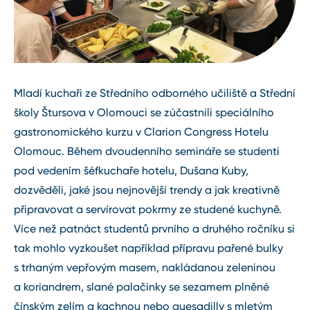
Mladí kuchaři ze Středního odborného učiliště a Střední
školy Štursova v Olomouci se zúčastnili speciálního
gastronomického kurzu v Clarion Congress Hotelu
Olomouc. Během dvoudenního semináře se studenti
pod vedením šéfkuchaře hotelu, Dušana Kuby,
dozvěděli, jaké jsou nejnovější trendy a jak kreativně
připravovat a servírovat pokrmy ze studené kuchyně.
Více než patnáct studentů prvního a druhého ročníku si
tak mohlo vyzkoušet například přípravu pařené bulky
s trhaným vepřovým masem, nakládanou zeleninou
a koriandrem, slané palačinky se sezamem plněné
čínským zelím a kachnou nebo quesadilly s mletým