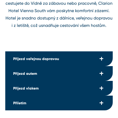
cestujete do Vídně za zábavou nebo pracovně, Clarion
Hotel Vienna South vám poskytne komfortní zázemí.
Hotel je snadno dostupný z dálnice, veřejnou dopravou
i z letiště, což usnadňuje cestování všem hostům.
Příjezd veřejnou dopravou
Příjezd autem
Clemens Holzmeister Straße
Vienna⁠-⁠ Meidling
Příjezd vlakem
Wienerbergstrasse
Přiletím
Wien Hauptbahnhof