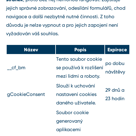
jejich správné zobrazování, odesílání formulářů, chod
navigace a další nezbytně nutné činnosti. Z toho
důvodu je nelze vypnout a pro jejich zapojení není
vyžadován váš souhlas.
Název
Popis
Expirace
Tento soubor cookie
po dobu
__cf_bm
se používá k rozlišení
návštěvy
mezi lidmi a roboty.
Slouží k uchování
29 dnů a
gCookieConsent
nastavení cookies
23 hodin
daného uživatele.
Soubor cookie
generovaný
aplikacemi