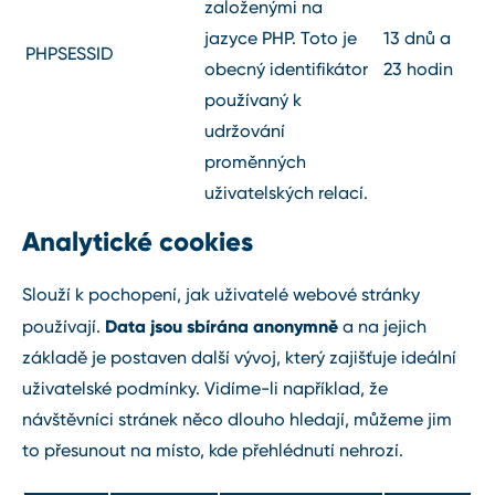
založenými na
jazyce PHP. Toto je
13 dnů a
PHPSESSID
obecný identifikátor
23 hodin
používaný k
udržování
proměnných
uživatelských relací.
Analytické cookies
Slouží k pochopení, jak uživatelé webové stránky
Data jsou sbírána anonymně
používají.
a na jejich
základě je postaven další vývoj, který zajišťuje ideální
uživatelské podmínky. Vidíme-li například, že
návštěvníci stránek něco dlouho hledají, můžeme jim
to přesunout na místo, kde přehlédnutí nehrozí.