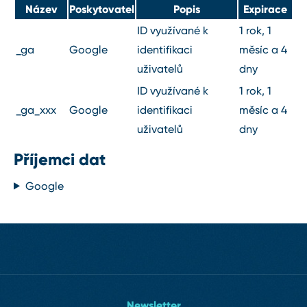
Název
Poskytovatel
Popis
Expirace
ID využívané k
1 rok, 1
_ga
Google
identifikaci
měsíc a 4
uživatelů
dny
ID využívané k
1 rok, 1
_ga_xxx
Google
identifikaci
měsíc a 4
uživatelů
dny
Příjemci dat
Google
Newsletter