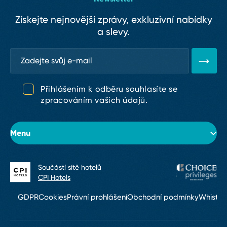
Získejte nejnovější zprávy, exkluzivní nabídky
a slevy.
Přihlášením k odběru souhlasíte se
zpracováním vašich údajů.
Menu
Součástí sítě hotelů
O hotelu
CPI Hotels
Pokoje
GDPR
Cookies
Právní prohlášení
Obchodní podmínky
Whistle
Konference