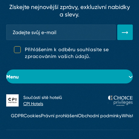
Získejte nejnovější zprávy, exkluzivní nabídky
a slevy.
Přihlášením k odběru souhlasíte se
zpracováním vašich údajů.
Menu
Součástí sítě hotelů
O hotelu
CPI Hotels
Pokoje
GDPR
Cookies
Právní prohlášení
Obchodní podmínky
Whistle
Konference