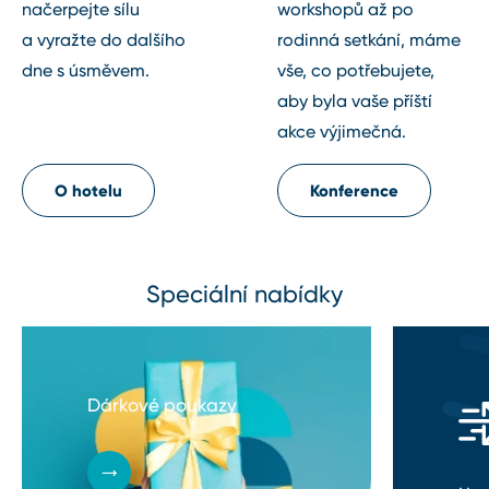
načerpejte sílu
workshopů až po
a vyražte do dalšího
rodinná setkání, máme
dne s úsměvem.
vše, co potřebujete,
aby byla vaše příští
akce výjimečná.
O hotelu
Konference
Speciální nabídky
Dárkové poukazy