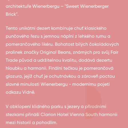
architektuře Wienerbergu – "Sweet Wienerberger
Brick".
Tento unikátní dezert kombinuje chuť klasického
punčového řezu s jemnou náplní z lehkého rumu a
pomerančového likéru. Bohatost bílých čokoládových
pralinek značky Original Beans, známých pro svůj Fair
Trade původ a udržitelnou kvalitu, dodává dezertu
hloubku a harmonii. Finální tečkou je pomerančová
glazura, jejíž chuť je ochutnávkou a zároveň poctou
slavné minulosti Wienerbergu - modernímu pojetí
odkazu Vídně.
V obklopení klidného parku s jezery a přírodními
stezkami přináší Clarion Hotel Vienna South harmonii
mezi historií a pohodlím.