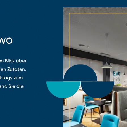
two
m Blick über
len Zutaten.
rktags zum
end Sie die