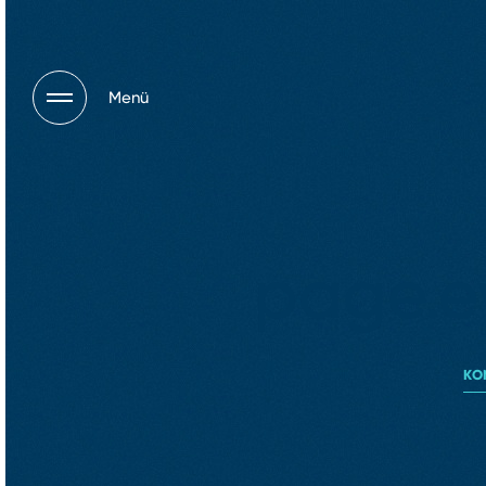
Menü
page.e
KO