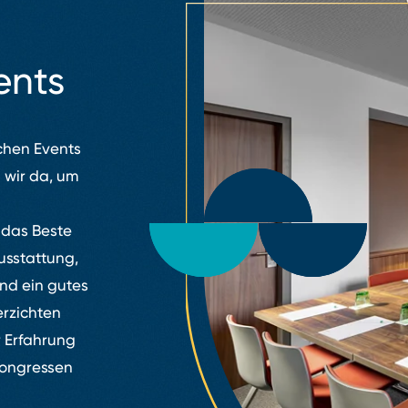
ents
ichen Events
 wir da, um
 das Beste
usstattung,
nd ein gutes
erzichten
r Erfahrung
Kongressen