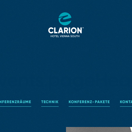
vents.pageHeade
NFERENZRÄUME
TECHNIK
KONFERENZ⁠-⁠PAKETE
KONT